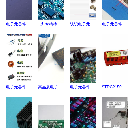
电子元器件
以“专精特
认识电子元
电子元器件
培训
新”为核心
器件
芯片报价与
认识
ppt_word
竞争力,黄
厂家选择指
电子
文档在线阅
时电子满足
南
元器
读与下载_
客户差异化
件
免费文档
需求走在市
场前沿
电子元器件
高品质电子
电子元器件
STDC2150BF
现代电子技
元器件，首
应用电路板
UC2 电子
术的核心基
选高科美芯
中采用多层
元器件产品
石
专营店——
板设计的好
参数与现货
满足您的多
处
行情分析