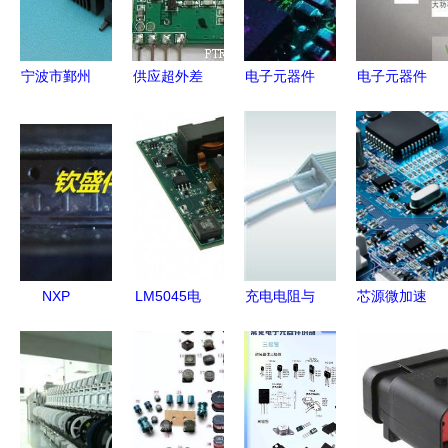
元创新需求
(取材2019
年
Datasheet)
宁波市鄞州
供应超外差
电子元器件
电子元器件
塘溪月华电
无线接收模
失效分析知
采购网 专
子元件厂耦
块PT4202-
识大全
注品质与效
合变压器产
X与RX3-
率，助力产
品列表及选
315 电子元
业升级
型指南
器件选型指
南
NXP
LM5045电
充电电阻与
芯源微加速
BZX84C6V8
子元器件产
限流电阻
复产 超5亿
电子元器件
品参数及市
电子元器件
元投资新工
集成电路IC
场分析 基
世界工厂网
厂今夏开工
原装正品现
于2019年
核心供应导
电子元器件
货，SOT-
Datasheet
读
领域再布重