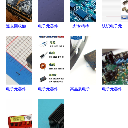
遵义回收触
电子元器件
以“专精特
认识电子元
摸ic高价回
培训
新”为核心
器件
认识
收工厂电子
ppt_word
竞争力,黄
电子
料库存遵义
文档在线阅
时电子满足
元器
回收ic电子
读与下载_
客户差异化
件
元器件
免费文档
需求走在市
场前沿
电子元器件
电子元器件
高品质电子
电子元器件
芯片报价与
现代电子技
元器件，首
应用电路板
厂家选择指
术的核心基
选高科美芯
中采用多层
南
石
专营店——
板设计的好
满足您的多
处